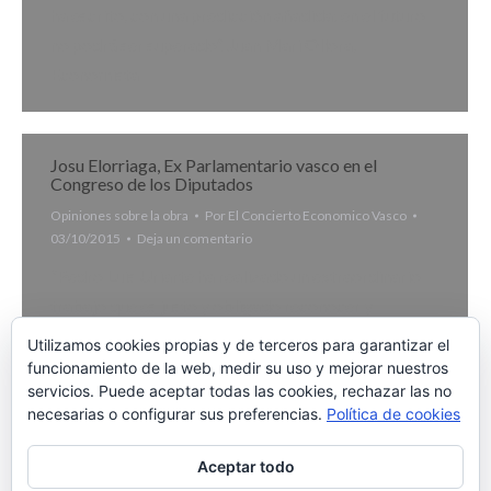
ha escrito, con una predicción añadida: en el futuro
no podrá ser superado”. Juan Mari Ollora,
Economista
Josu Elorriaga, Ex Parlamentario vasco en el
Congreso de los Diputados
Opiniones sobre la obra
Por
El Concierto Economico Vasco
03/10/2015
Deja un comentario
“Pedro Luis Uriarte ha realizado un extraordinario
trabajo que es justo y obligado reconocer y
agradecer, y del cual he podido disfrutar muchísimo”.
Utilizamos cookies propias y de terceros para garantizar el
Josu Elorriaga, Ex Parlamentario vasco en el
funcionamiento de la web, medir su uso y mejorar nuestros
servicios. Puede aceptar todas las cookies, rechazar las no
Congreso de los Diputados
necesarias o configurar sus preferencias.
Política de cookies
Aceptar todo