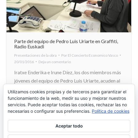
Parte del equipo de Pedro Luis Uriarte en Graffiti,
Radio Euskadi
Presentaciones de la obra
Por
El Concierto Economico Vasco
20/01/2016
Deja un comentario
Iratxe Enderika e Irune Díez, los dos miembros más
jóvenes del equipo de Pedro Luis Uriarte, acuden al
programa de Radio Euskadi Graffiti para hablar
Utilizamos cookies propias y de terceros para garantizar el
sobre el Concierto Económico y la obra «El
funcionamiento de la web, medir su uso y mejorar nuestros
servicios. Puede aceptar todas las cookies, rechazar las no
Concierto Económico vasco: Una visión personal».
necesarias o configurar sus preferencias.
Política de cookies
Aceptar todo