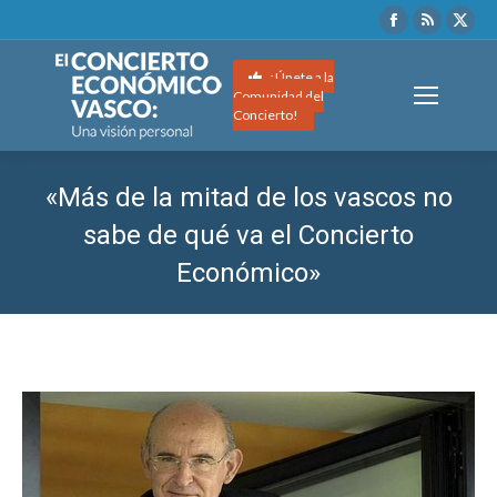
Facebook
Rss
X
page
page
pag
opens
opens
ope
¡Únete a la
Comunidad del
in
in
in
Concierto!
new
new
ne
window
window
wi
«M‎ás de la mitad de los vascos no
sabe de qué va el Concierto‎
Económico»
Estás aquí: