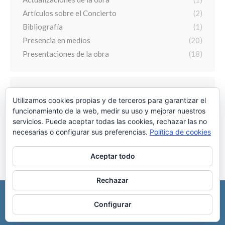
Artículos sobre el Concierto
(2)
Bibliografía
(1)
Presencia en medios
(20)
Presentaciones de la obra
(18)
ARCHIVO
Utilizamos cookies propias y de terceros para garantizar el
funcionamiento de la web, medir su uso y mejorar nuestros
Archivo
servicios. Puede aceptar todas las cookies, rechazar las no
necesarias o configurar sus preferencias.
Política de cookies
Aceptar todo
Rechazar
-----
DONACIONES
Configurar
Política de privacidad - Aviso Legal
l
l