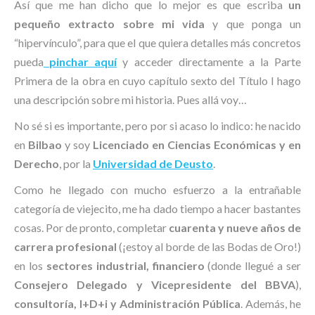
Así que me han dicho que lo mejor es que escriba
un
pequeño extracto sobre mi vida
y que ponga un
“hipervínculo”, para que el que quiera detalles más concretos
pueda
pinchar aquí
y acceder directamente a la Parte
Primera de la obra en cuyo capítulo sexto del Título I hago
una descripción sobre mi historia. Pues allá voy…
No sé si es importante, pero por si acaso lo indico: he nacido
en
Bilbao
y soy
Licenciado en Ciencias Económicas
y en
Derecho
, por la
Universidad de Deusto
.
Como he llegado con mucho esfuerzo a la entrañable
categoría de viejecito, me ha dado tiempo a hacer bastantes
cosas. Por de pronto, completar
cuarenta y nueve años de
carrera profesional
(¡estoy al borde de las Bodas de Oro!)
en los
sectores industrial, financiero
(donde llegué a ser
Consejero Delegado y Vicepresidente del BBVA
),
consultoría, I+D+i y Administración Pública
. Además, he