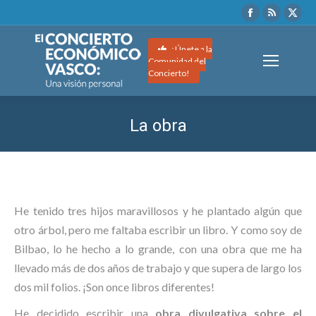
Facebook
Rss
X
page
page
pag
opens
opens
ope
¡Únete a la
Comunidad del
in
in
in
Concierto!
new
new
ne
window
window
wi
La obra
Estás aquí:
He tenido tres hijos maravillosos y he plantado algún que
otro árbol, pero me faltaba escribir un libro. Y como soy de
Bilbao, lo he hecho a lo grande, con una obra que me ha
llevado más de dos años de trabajo y que supera de largo los
dos mil folios. ¡Son once libros diferentes!
He decidido escribir una
obra divulgativa sobre el