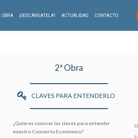
DESCÁRGATELA!
ACTUALIDAD
CONTACTO
¡Únete a la C
 OBRA
¡DESCÁRGATELA!
ACTUALIDAD
CONTACTO
2ª Obra
CLAVES PARA ENTENDERLO
¿Quieres conocer las claves para entender
U
nuestro Concierto Económico?
E