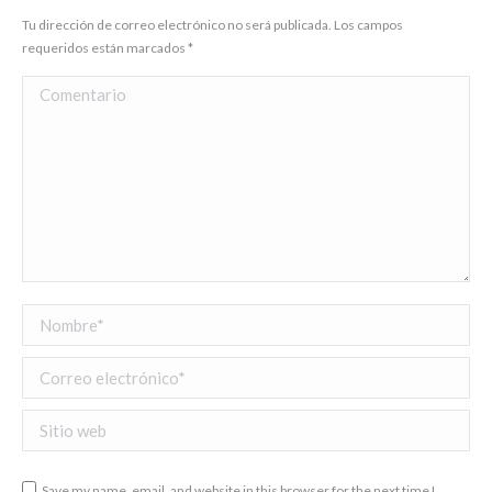
Tu dirección de correo electrónico no será publicada. Los campos
requeridos están marcados
*
Comentario
Nombre *
Correo electrónico *
Sitio web
Save my name, email, and website in this browser for the next time I