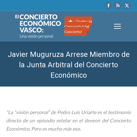
Facebook
Rss
X
page
page
pag
opens
opens
ope
¡Únete a la
Comunidad del
in
in
in
Concierto!
new
new
ne
window
window
wi
Javier Muguruza Arrese Miembro de
la Junta Arbitral del Concierto
Económico
Estás aquí:
“La “visión personal” de Pedro Luis Uriarte es el testimonio
directo de un episodio estelar en el devenir del Concierto
Económico. Pero es mucho más eso.